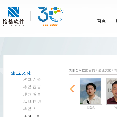
首页
您的当前位置:
首页
>
企业文化
>
企业文化
榕基之歌
榕基宣言
理念感言
品牌标识
聂卫平
袁春聪
余毅
邱旭
榕基人