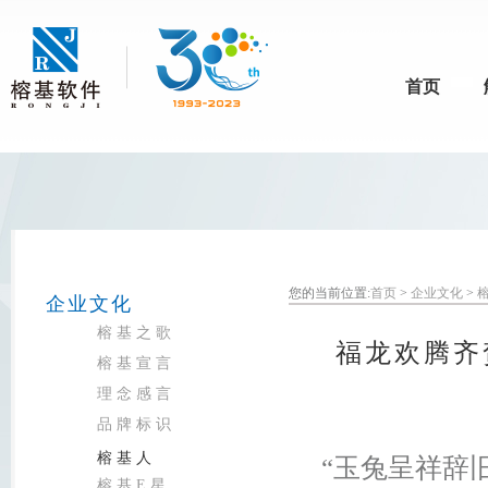
首页
您的当前位置:
首页
>
企业文化
>
企业文化
榕基之歌
福龙欢腾齐
榕基宣言
理念感言
品牌标识
榕基人
“玉兔呈祥辞
榕基E星