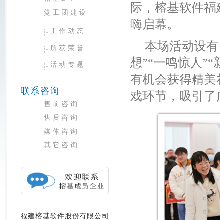
际，榕基软件福
党工团建设
嗨启幕。
工作动态
本场活动设有
所获荣誉
想”“一鸣惊人”
活动专题
有机会获得精美
联系咨询
戏环节，吸引了
售前咨询
售后咨询
媒体咨询
其它咨询
福建榕基软件股份有限公司