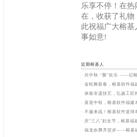
乐享不停！在热
在，收获了礼物
此祝福广大榕基
事如意!
近期榕基人
· 共中秋·“聚”欢乐 ——
· 金蛇舞新春，榕基软件
· 体验非遗技艺，弘扬工匠
· 喜迎中秋，榕基软件福
· 不服来战！榕基软件篮球
· 庆“三八”妇女节，榕基
· 福龙欢腾齐贺岁——榕